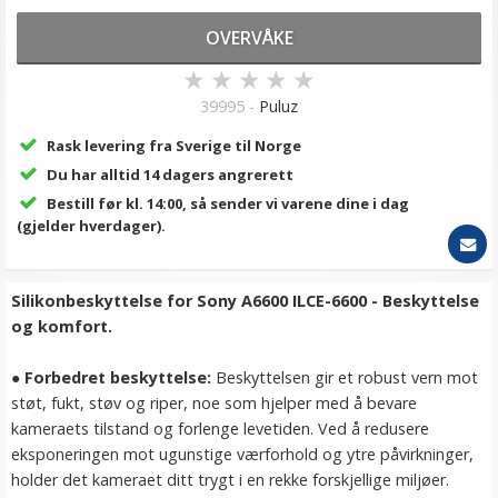
OVERVÅKE
★
★
★
★
★
39995 -
Puluz
Rask levering fra Sverige til Norge
Du har alltid 14 dagers angrerett
Bestill før kl. 14:00, så sender vi varene dine i dag
(gjelder hverdager).
Silikonbeskyttelse for Sony A6600 ILCE-6600 - Beskyttelse
og komfort.
●
Forbedret beskyttelse:
Beskyttelsen gir et robust vern mot
støt, fukt, støv og riper, noe som hjelper med å bevare
kameraets tilstand og forlenge levetiden. Ved å redusere
eksponeringen mot ugunstige værforhold og ytre påvirkninger,
holder det kameraet ditt trygt i en rekke forskjellige miljøer.