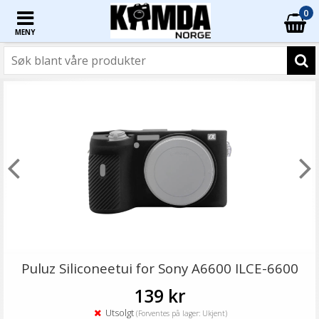
0
MENY
Puluz Siliconeetui for Sony A6600 ILCE-6600
139 kr
Utsolgt
(Forventes på lager: Ukjent)