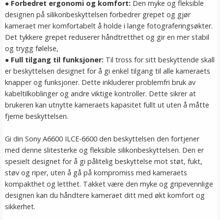
●
Forbedret ergonomi og komfort:
Den myke og fleksible
designen på silikonbeskyttelsen forbedrer grepet og gjør
kameraet mer komfortabelt å holde i lange fotograferingsøkter.
Det tykkere grepet reduserer håndtretthet og gir en mer stabil
og trygg følelse,
●
Full tilgang til funksjoner:
Til tross for sitt beskyttende skall
er beskyttelsen designet for å gi enkel tilgang til alle kameraets
knapper og funksjoner. Dette inkluderer problemfri bruk av
kabeltilkoblinger og andre viktige kontroller. Dette sikrer at
brukeren kan utnytte kameraets kapasitet fullt ut uten å måtte
fjerne beskyttelsen.
Gi din Sony A6600 ILCE-6600 den beskyttelsen den fortjener
med denne slitesterke og fleksible silikonbeskyttelsen. Den er
spesielt designet for å gi pålitelig beskyttelse mot støt, fukt,
støv og riper, uten å gå på kompromiss med kameraets
kompakthet og letthet. Takket være den myke og gripevennlige
designen kan du håndtere kameraet ditt med økt komfort og
sikkerhet.