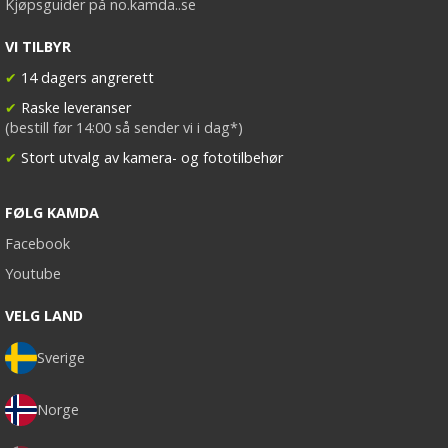
Kjøpsguider på no.kamda..se
VI TILBYR
✔
14 dagers angrerett
✔
Raske leveranser
(bestill før 14:00 så sender vi i dag*)
✔
Stort utvalg av kamera- og fototilbehør
FØLG KAMDA
Facebook
Youtube
VELG LAND
Sverige
Norge