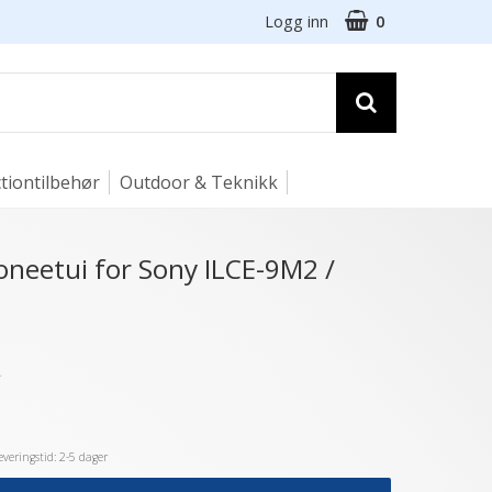
Logg inn
0
tiontilbehør
Outdoor & Teknikk
coneetui for Sony ILCE-9M2 /
★
veringstid: 2-5 dager