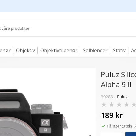
behør
Objektiv
Objektivtilbehør
Solblender
Stativ
Ac
Puluz Sili
Alpha 9 II
39283 -
Puluz
★
★
★
★
189 kr
På lager (3 stk)
Le