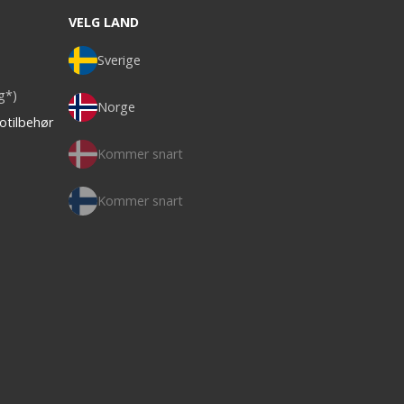
VELG LAND
Sverige
ag*)
Norge
otilbehør
Kommer snart
Kommer snart