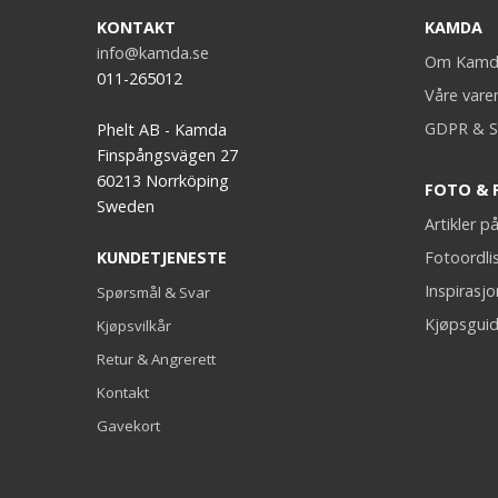
KONTAKT
KAMDA
info@kamda.se
Om Kamd
011-265012
Våre vare
GDPR & S
Phelt AB - Kamda
Finspångsvägen 27
60213 Norrköping
FOTO & 
Sweden
Artikler 
KUNDETJENESTE
Fotoordli
Inspirasj
Spørsmål & Svar
Kjøpsguid
Kjøpsvilkår
Retur & Angrerett
Kontakt
Gavekort