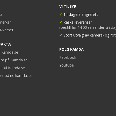
VI TILBYR
a
✔
14 dagers angrerett
merker
✔
Raske leveranser
(bestill før 14:00 så sender vi i d
ikkerhet
✔
Stort utvalg av kamera- og fot
FAKTA
FØLG KAMDA
på Kamda.se
Facebook
sta på Kamda.se
Youtube
on på Kamda.se
er på no.kamda..se