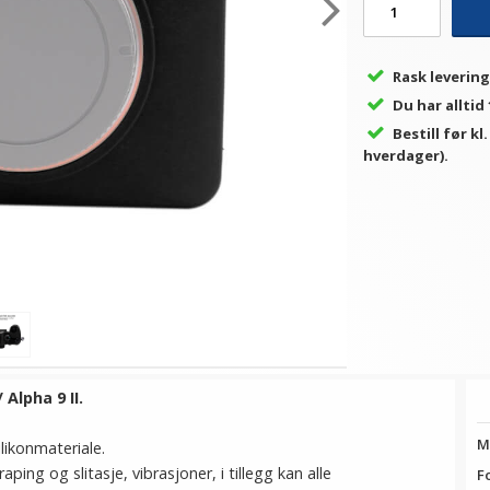
Rask levering
Du har alltid
Bestill før kl
hverdager).
Alpha 9 II.
M
ilikonmateriale.
ing og slitasje, vibrasjoner, i tillegg kan alle
F