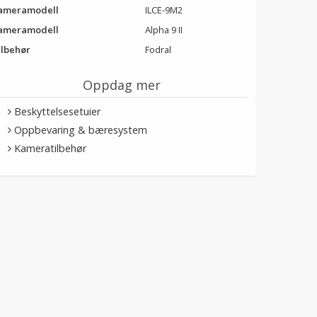
ameramodell
ILCE-9M2
ameramodell
Alpha 9 II
ilbehør
Fodral
Oppdag mer
Beskyttelsesetuier
Oppbevaring & bæresystem
Kameratilbehør