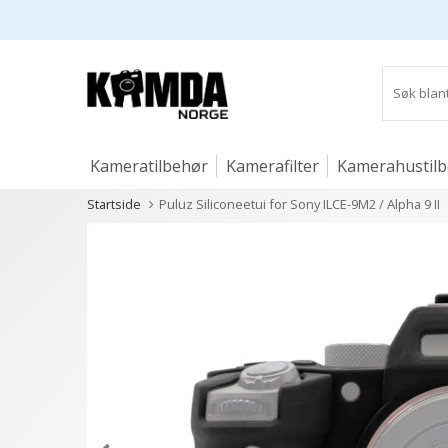
Kameratilbehør
Kamerafilter
Kamerahustil
Startside
Puluz Siliconeetui for Sony ILCE-9M2 / Alpha 9 II
Studio og lys