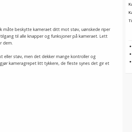
K
K
T
sk måte beskytte kameraet ditt mot støv, uønskede riper
tilgang til alle knapper og funksjoner på kameraet. Lett
or dem.
ukt eller støv, men det dekker mange kontroller og
jør kameragrepet litt tykkere, de fleste synes det gir et