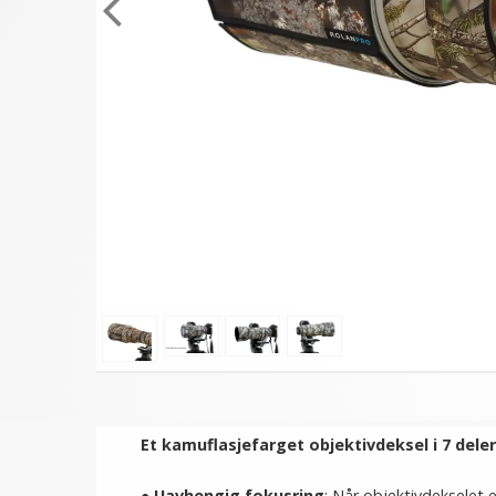
Et kamuflasjefarget objektivdeksel i 7 dele
●
Uavhengig fokusring
: Når objektivdekselet e