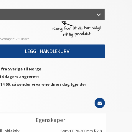
Sørg for at du har valgt
riktig produkt
veringstid: 2-5 dager
LEGG I HANDLEKURV
 fra Sverige til Norge
 14 dagers angrerett
. 14:00, så sender vi varene dine i dag (gjelder
Egenskaper
lj objektiv
Sony FE 70-200mm f/2.8