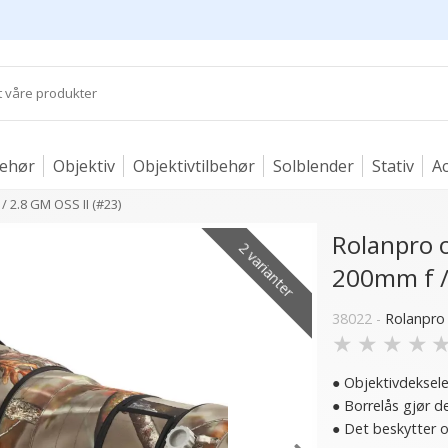
behør
Objektiv
Objektivtilbehør
Solblender
Stativ
Ac
/ 2.8 GM OSS II (#23)
Rolanpro o
2 varianter
200mm f / 
38022 -
Rolanpro
★
★
★
★
● Objektivdeksele
● Borrelås gjør d
● Det beskytter o