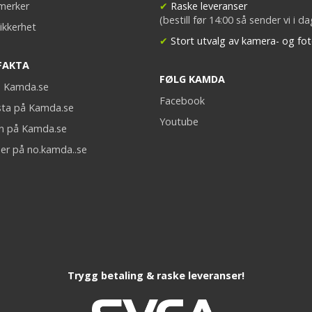
merker
✔
Raske leveranser
(bestill før 14:00 så sender vi i d
ikkerhet
✔
Stort utvalg av kamera- og fot
FAKTA
FØLG KAMDA
på Kamda.se
Facebook
sta på Kamda.se
Youtube
on på Kamda.se
er på no.kamda..se
Trygg betaling & raske leveranser!