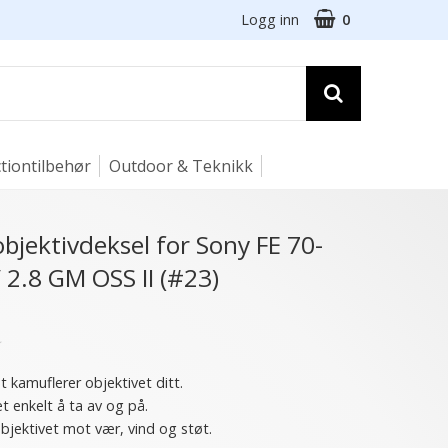
Logg inn
0
tiontilbehør
Outdoor & Teknikk
bjektivdeksel for Sony FE 70-
2.8 GM OSS II (#23)
★
t kamuflerer objektivet ditt.
et enkelt å ta av og på.
bjektivet mot vær, vind og støt.