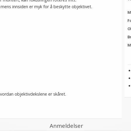
, mens innsiden er myk for å beskytte objektivet.
M
F
O
B
M
vordan objektivdekslene er skåret.
Anmeldelser