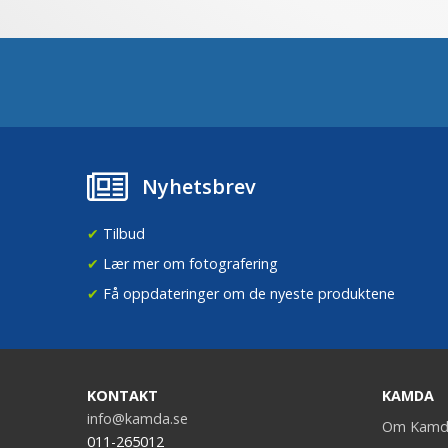
Nyhetsbrev
✔
Tilbud
✔
Lær mer om fotografering
✔
Få oppdateringer om de nyeste produktene
KONTAKT
KAMDA
info@kamda.se
Om Kamd
011-265012