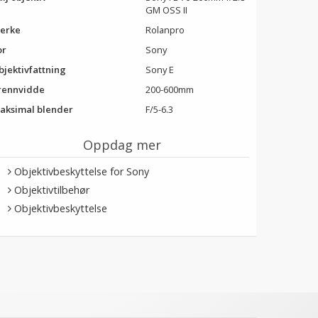
GM OSS II
erke
Rolanpro
or
Sony
bjektivfattning
Sony E
rennvidde
200-600mm
aksimal blender
F/5-6.3
Oppdag mer
Objektivbeskyttelse for Sony
Objektivtilbehør
Objektivbeskyttelse