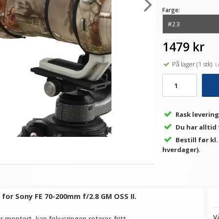
Farge:
1479 kr
På lager (1 stk)
Le
Rask levering
Du har alltid
Bestill før kl
hverdager).
r for Sony FE 70-200mm f/2.8 GM OSS II.
Vä
r montert, kan fokusringen roteres fritt.