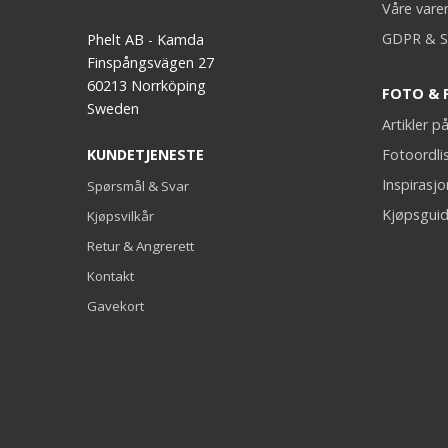
Våre vare
GDPR & S
Phelt AB - Kamda
Finspångsvägen 27
60213 Norrköping
FOTO & 
Sweden
Artikler 
KUNDETJENESTE
Fotoordli
Inspirasj
Spørsmål & Svar
Kjøpsguid
Kjøpsvilkår
Retur & Angrerett
Kontakt
Gavekort