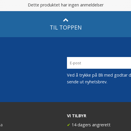
Dette produktet har ingen anmeldelser
TIL TOPPEN
Ved å trykke på Bli med godtar du
sende ut nyhetsbrev.
VI TILBYR
a
✔
14 dagers angrerett