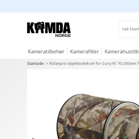
Kameratilbehør
Kamerafilter
Kamerahustil
Startside
Rolanpro objektivdeksel for Sony FE 70-200mm f 
Studio og lys