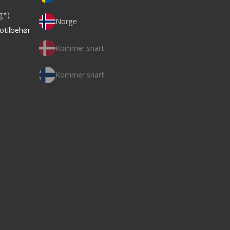
ag*)
Norge
otilbehør
Kommer snart
Kommer snart