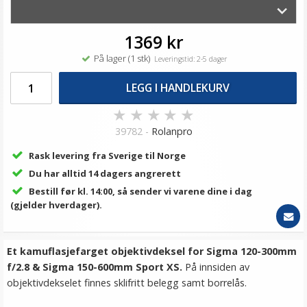
1369 kr
På lager (1 stk)
Leveringstid: 2-5 dager
LEGG I HANDLEKURV
★
★
★
★
★
39782 -
Rolanpro
Rask levering fra Sverige til Norge
Du har alltid 14 dagers angrerett
Bestill før kl. 14:00, så sender vi varene dine i dag
(gjelder hverdager).
Et kamuflasjefarget objektivdeksel for Sigma 120-300mm
f/2.8 & Sigma 150-600mm Sport XS.
På innsiden av
objektivdekselet finnes sklifritt belegg samt borrelås.