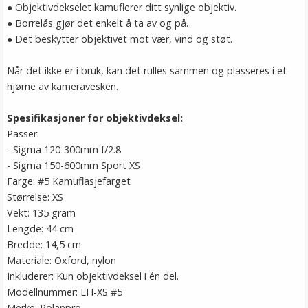
●
Objektivdekselet kamuflerer ditt synlige objektiv.
●
Borrelås gjør det enkelt å ta av og på.
●
Det beskytter objektivet mot vær, vind og støt.
Når det ikke er i bruk, kan det rulles sammen og plasseres i et
hjørne av kameravesken.
Spesifikasjoner for objektivdeksel:
Passer:
- Sigma 120-300mm f/2.8
- Sigma 150-600mm Sport XS
Farge: #5 Kamuflasjefarget
Størrelse: XS
Vekt: 135 gram
Lengde: 44 cm
Bredde: 14,5 cm
Materiale: Oxford, nylon
Inkluderer: Kun objektivdeksel i én del.
Modellnummer: LH-XS #5
Merke: Rolanpro