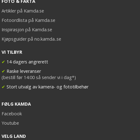
FOTO & FAKTA
Artikler på Kamda.se
Fotoordlista på Kamda.se
Inspirasjon på Kamda.se
Kjøpsguider på no.kamda..se
VI TILBYR
✔
14 dagers angrerett
✔
Raske leveranser
(bestill før 14:00 så sender vi i dag*)
✔
Stort utvalg av kamera- og fototilbehør
FØLG KAMDA
Facebook
Youtube
VELG LAND