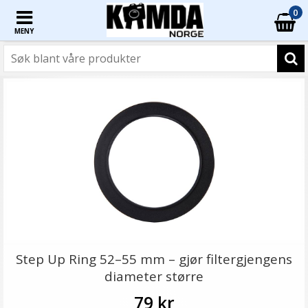
0
MENY
Step Up Ring 52–55 mm – gjør filtergjengens
diameter større
79 kr