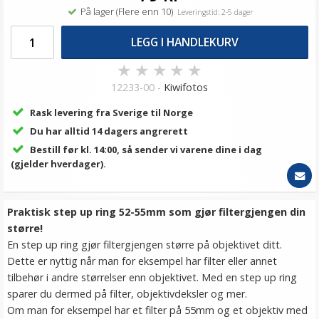
På lager (Flere enn 10)
Leveringstid: 2-5 dager
LEGG I HANDLEKURV
★
★
★
★
★
12233-00 -
Kiwifotos
Rask levering fra Sverige til Norge
Du har alltid 14 dagers angrerett
Bestill før kl. 14:00, så sender vi varene dine i dag
(gjelder hverdager).
Praktisk step up ring 52-55mm som gjør filtergjengen din
større!
En step up ring gjør filtergjengen større på objektivet ditt.
Dette er nyttig når man for eksempel har filter eller annet
tilbehør i andre størrelser enn objektivet. Med en step up ring
sparer du dermed på filter, objektivdeksler og mer.
Om man for eksempel har et filter på 55mm og et objektiv med