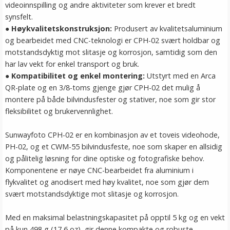
videoinnspilling og andre aktiviteter som krever et bredt
synsfelt.
●
Høykvalitetskonstruksjon
:
Produsert av kvalitetsaluminium
og bearbeidet med CNC-teknologi er CPH-02 svært holdbar og
motstandsdyktig mot slitasje og korrosjon, samtidig som den
har lav vekt for enkel transport og bruk.
●
Kompatibilitet og enkel montering
:
Utstyrt med en Arca
QR-plate og en 3/8-toms gjenge gjør CPH-02 det mulig å
montere på både bilvindusfester og stativer, noe som gir stor
fleksibilitet og brukervennlighet.
Sunwayfoto CPH-02 er en kombinasjon av et toveis videohode,
PH-02, og et CWM-55 bilvindusfeste, noe som skaper en allsidig
og pålitelig løsning for dine optiske og fotografiske behov.
Komponentene er nøye CNC-bearbeidet fra aluminium i
flykvalitet og anodisert med høy kvalitet, noe som gjør dem
svært motstandsdyktige mot slitasje og korrosjon.
Med en maksimal belastningskapasitet på opptil 5 kg og en vekt
på kun 498 g (17,6 oz), gir denne kompakte og robuste