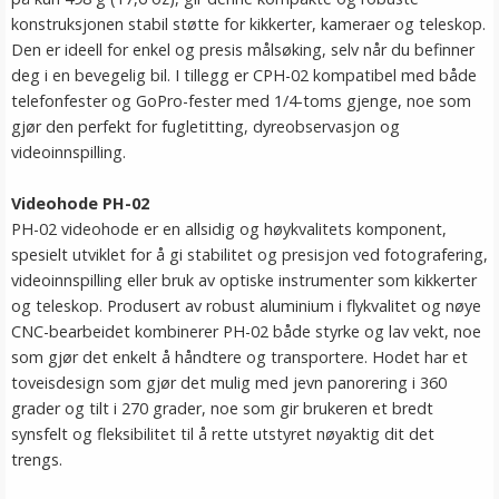
konstruksjonen stabil støtte for kikkerter, kameraer og teleskop.
Den er ideell for enkel og presis målsøking, selv når du befinner
deg i en bevegelig bil. I tillegg er CPH-02 kompatibel med både
telefonfester og GoPro-fester med 1/4-toms gjenge, noe som
gjør den perfekt for fugletitting, dyreobservasjon og
videoinnspilling.
Videohode PH-02
PH-02 videohode er en allsidig og høykvalitets komponent,
spesielt utviklet for å gi stabilitet og presisjon ved fotografering,
videoinnspilling eller bruk av optiske instrumenter som kikkerter
og teleskop. Produsert av robust aluminium i flykvalitet og nøye
CNC-bearbeidet kombinerer PH-02 både styrke og lav vekt, noe
som gjør det enkelt å håndtere og transportere. Hodet har et
toveisdesign som gjør det mulig med jevn panorering i 360
grader og tilt i 270 grader, noe som gir brukeren et bredt
synsfelt og fleksibilitet til å rette utstyret nøyaktig dit det
trengs.