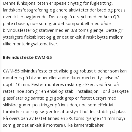
Denne funksjonaliteten er spesielt nyttig for fugletitting,
landskapsfotografering og andre aktiviteter der bred og presis
oversikt er avgjørende. Det er også utstyrt med en Arca QR-
plate i basen, noe som gjør det kompatibelt med både
bilvindusfester og stativer med en 3/8-toms gjenge. Dette gir
ytterligere fleksibilitet og gjør det enkelt å raskt bytte mellom
ulike monteringsalternativer.
Bilvindusfeste CWM-55
CWM-55 bilvindusfeste er et allsidig og robust tilbehør som kan
monteres på bilvinduer eller andre flater med en tykkelse på
opptil 16 mm. Festet monteres raskt og sikkert ved å vri på
rattet, noe som gir en enkel og stabil installasjon. For å beskytte
glassflater og samtidig gi godt grep er festet utstyrt med
sklisikre gummipolstringer på innsiden, noe som effektivt
forhindrer riper og sørger for at utstyret holdes stabilt på plass.
På oversiden av festet finnes en 3/8-toms gjenge (11 mm høy)
som gjør det enkelt å montere ulike kameratilbehør.