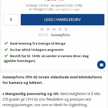
Ordinær 1479 kr , du sparer210 kr, (14%)
På lager (1 stk)
Leveringstid: 2-5 dager
LEGG I HANDLEKURV
★
★
★
★
★
40316 -
Sunwayfoto
Rask levering fra Sverige til Norge
Du har alltid 14 dagers angrerett
Bestill før kl. 14:00, så sender vi varene dine i dag
(gjelder hverdager).
Sunwayfoto CPH-02 toveis videohode med bilvindu­feste
for kamera og kikkert.
●
Mangesidig panorering og tilt
:
Med muligheten til å tilte
270 grader gir CPH-02 stor fleksibilitet og presisjon ved
retningsjusteringer, noe som er ideelt for fugletitting,