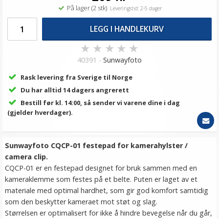
På lager (2 stk)
Leveringstid: 2-5 dager
LEGG I HANDLEKURV
★
★
★
★
★
40391 -
Sunwayfoto
Rask levering fra Sverige til Norge
Du har alltid 14 dagers angrerett
Bestill før kl. 14:00, så sender vi varene dine i dag
(gjelder hverdager).
Sunwayfoto CQCP-01 festepad for kamerahylster /
camera clip.
CQCP-01 er en festepad designet for bruk sammen med en
kameraklemme som festes på et belte. Puten er laget av et
materiale med optimal hardhet, som gir god komfort samtidig
som den beskytter kameraet mot støt og slag.
Størrelsen er optimalisert for ikke å hindre bevegelse når du går,