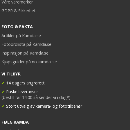
Våre varemerker
GDPR & Sikkerhet
FOTO & FAKTA
Artikler på Kamda.se
Fotoordlista på Kamda.se
Inspirasjon på Kamda.se
Kjøpsguider på no.kamda..se
VI TILBYR
✔
14 dagers angrerett
✔
Raske leveranser
(bestill før 14:00 så sender vi i dag*)
✔
Stort utvalg av kamera- og fototilbehør
FØLG KAMDA