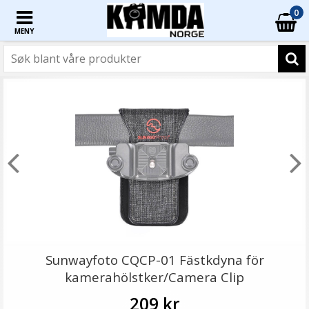
0
MENY
Sunwayfoto CQCP-01 Fästkdyna för
kamerahölstker/Camera Clip
209 kr