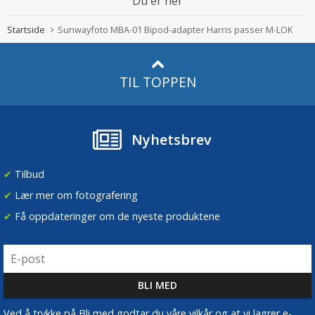
Du er her
Startside
Sunwayfoto MBA-01 Bipod-adapter Harris passer M-LOK
TIL TOPPEN
Nyhetsbrev
✔
Tilbud
✔
Lær mer om fotografering
✔
Få oppdateringer om de nyeste produktene
Ved å trykke på Bli med godtar du våre vilkår og at vi lagrer e-