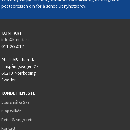
postadressen din for å sende ut nyhetsbrev.
KONTAKT
info@kamda.se
011-265012
Phelt AB - Kamda
Finspångsvägen 27
60213 Norrköping
Sweden
KUNDETJENESTE
Spørsmål & Svar
Kjøpsvilkår
Retur & Angrerett
Kontakt