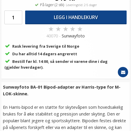
På lager (2 stk)
Leveringstid: 2-5 dager
LEGG I HANDLEKURV
★
★
★
★
★
40070 -
Sunwayfoto
Rask levering fra Sverige til Norge
Du har alltid 14 dagers angrerett
Bestill før kl. 14:00, så sender vi varene dine i dag
(gjelder hverdager).
Sunwayfoto BA-01 Bipod-adapter av Harris-type for M-
LOK-skinne.
En Harris-bipod er en støtte for skytevåpen som hovedsakelig
brukes for å øke stabilitet og presisjon under skyting. Den er
populær blant jegere og sportsskyttere. Bipoden festes direkte
på våpenets forskjeft eller via en adapter til en skinne, og kan