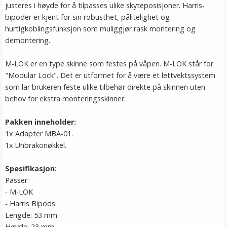
justeres i høyde for å tilpasses ulike skyteposisjoner. Harris-
bipoder er kjent for sin robusthet, pålitelighet og
hurtigkoblingsfunksjon som muliggjør rask montering og
demontering.
M-LOK er en type skinne som festes på våpen. M-LOK står for
"Modular Lock". Det er utformet for å være et lettvektssystem
som lar brukeren feste ulike tilbehør direkte på skinnen uten
behov for ekstra monteringsskinner.
Pakken inneholder:
1x Adapter MBA-01.
1x Unbrakonøkkel.
Spesifikasjon:
Passer:
- M-LOK
- Harris Bipods
Lengde: 53 mm
Høyde: 23 mm