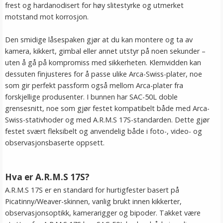
frest og hardanodisert for høy slitestyrke og utmerket
motstand mot korrosjon.
Den smidige låsespaken gjør at du kan montere og ta av
kamera, kikkert, gimbal eller annet utstyr på noen sekunder –
uten å gå på kompromiss med sikkerheten. Klemvidden kan
dessuten finjusteres for å passe ulike Arca-Swiss-plater, noe
som gir perfekt passform også mellom Arca-plater fra
forskjellige produsenter. I bunnen har SAC-50L doble
grensesnitt, noe som gjør festet kompatibelt både med Arca-
Swiss-stativhoder og med A.R.M.S 17S-standarden. Dette gjør
festet svært fleksibelt og anvendelig både i foto-, video- og
observasjonsbaserte oppsett.
Hva er A.R.M.S 17S?
A.R.M.S 17S er en standard for hurtigfester basert på
Picatinny/Weaver-skinnen, vanlig brukt innen kikkerter,
observasjonsoptikk, kamerarigger og bipoder. Takket være