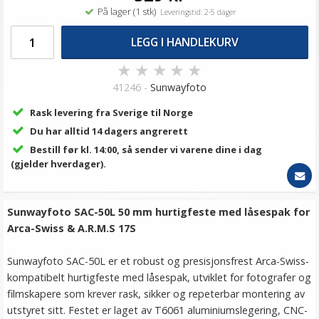
På lager (1 stk)
Leveringstid: 2-5 dager
LEGG I HANDLEKURV
★
★
★
★
★
41246 -
Sunwayfoto
Rask levering fra Sverige til Norge
Du har alltid 14 dagers angrerett
Bestill før kl. 14:00, så sender vi varene dine i dag
(gjelder hverdager).
Sunwayfoto SAC-50L 50 mm hurtigfeste med låsespak for
Arca-Swiss & A.R.M.S 17S
Sunwayfoto SAC-50L er et robust og presisjonsfrest Arca-Swiss-
kompatibelt hurtigfeste med låsespak, utviklet for fotografer og
filmskapere som krever rask, sikker og repeterbar montering av
utstyret sitt. Festet er laget av T6061 aluminiumslegering, CNC-