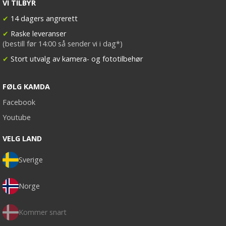
VI TILBYR
✔
14 dagers angrerett
✔
Raske leveranser
(bestill før 14:00 så sender vi i dag*)
✔
Stort utvalg av kamera- og fototilbehør
FØLG KAMDA
Facebook
Youtube
VELG LAND
Sverige
Norge
Kommer snart