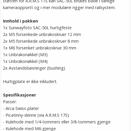
støtten for A.R.M.S 17S kan SAC-50L brukes både i vanlige
kameraoppsett og i mer modulære rigger med railsystem.
Innhold i pakken
1x Sunwayfoto SAC-50L hurtigfeste
2x M5 forsenkede unbrakoskruer 12 mm
2x M5 forsenkede unbrakoskruer 8 mm
1x M6 forsenket unbrakoskrue 30 mm
1x Unbrakonøkkel (M3)
1x Unbrakonøkkel (M4)
2x Avstandsbøsninger (bushing)
Hurtigplate er ikke inkludert.
Spesifikasjoner
Passer:
- Arca-Swiss-plater
- Picatinny-skinne (via A.R.M.S 17S)
- Kulehode med 1/4-tommers eller 3/8-tommers gjenge
- Kulehode med M6-gjenge