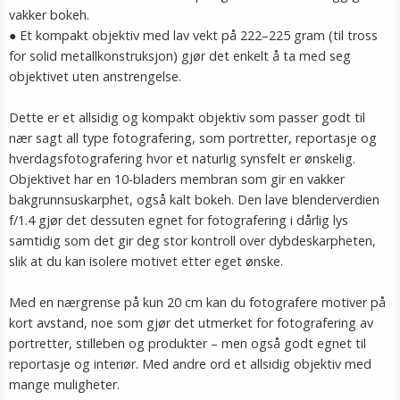
vakker bokeh.
● Et kompakt objektiv med lav vekt på 222–225 gram (til tross
for solid metallkonstruksjon) gjør det enkelt å ta med seg
objektivet uten anstrengelse.
Dette er et allsidig og kompakt objektiv som passer godt til
nær sagt all type fotografering, som portretter, reportasje og
hverdagsfotografering hvor et naturlig synsfelt er ønskelig.
Objektivet har en 10-bladers membran som gir en vakker
bakgrunnsuskarphet, også kalt bokeh. Den lave blenderverdien
f/1.4 gjør det dessuten egnet for fotografering i dårlig lys
samtidig som det gir deg stor kontroll over dybdeskarpheten,
slik at du kan isolere motivet etter eget ønske.
Med en nærgrense på kun 20 cm kan du fotografere motiver på
kort avstand, noe som gjør det utmerket for fotografering av
portretter, stilleben og produkter – men også godt egnet til
reportasje og interiør. Med andre ord et allsidig objektiv med
mange muligheter.