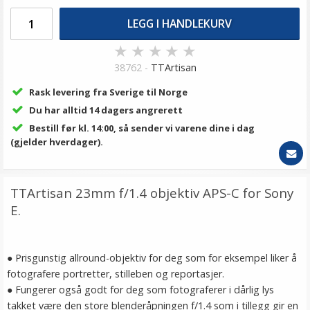
LEGG I HANDLEKURV
★
★
★
★
★
38762 -
TTArtisan
Rask levering fra Sverige til Norge
Du har alltid 14 dagers angrerett
Bestill før kl. 14:00, så sender vi varene dine i dag
(gjelder hverdager).
TTArtisan 23mm f/1.4 objektiv APS-C for Sony
E.
● Prisgunstig allround-objektiv for deg som for eksempel liker å
fotografere portretter, stilleben og reportasjer.
● Fungerer også godt for deg som fotograferer i dårlig lys
takket være den store blenderåpningen f/1.4 som i tillegg gir en