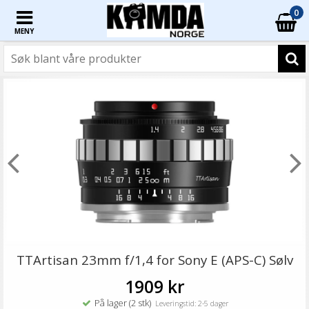
0
MENY
TTArtisan 23mm f/1,4 for Sony E (APS-C) Sølv
1909 kr
På lager (2 stk)
Leveringstid: 2-5 dager