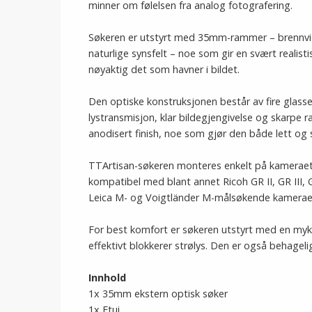
minner om følelsen fra analog fotografering.
Søkeren er utstyrt med 35mm-rammer – brennvi
naturlige synsfelt – noe som gir en svært realisti
nøyaktig det som havner i bildet.
Den optiske konstruksjonen består av fire glass
lystransmisjon, klar bildegjengivelse og skarpe 
anodisert finish, noe som gjør den både lett og s
TTArtisan-søkeren monteres enkelt på kameraet v
kompatibel med blant annet Ricoh GR II, GR III
Leica M- og Voigtländer M-målsøkende kamerae
For best komfort er søkeren utstyrt med en myk
effektivt blokkerer strølys. Den er også behageli
Innhold
1x 35mm ekstern optisk søker
1x Etui