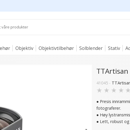
behør
Objektiv
Objektivtilbehør
Solblender
Stativ
Ac
TTArtisan
41045 -
TTArtisa
★
★
★
★
● Presis innramm
fotograferer.
● Høy lystransmis
● Lett, robust o