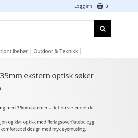
Logg inn
0
tiontilbehør
Outdoor & Teknikk
 35mm ekstern optisk søker
n
★
ing med 35mm-rammer – det du ser er det du
jon og klar optikk med flerlagsoverflatebelegg.
g komfortabel design med myk øyemusling.