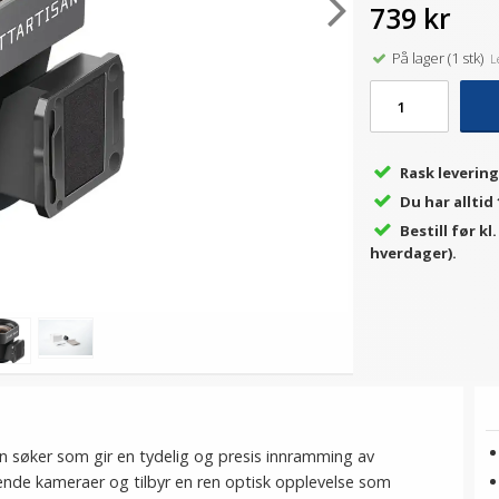
739 kr
På lager (1 stk)
Le
Rask levering
Du har alltid
Bestill før kl
hverdager).
n søker som gir en tydelig og presis innramming av
kende kameraer og tilbyr en ren optisk opplevelse som