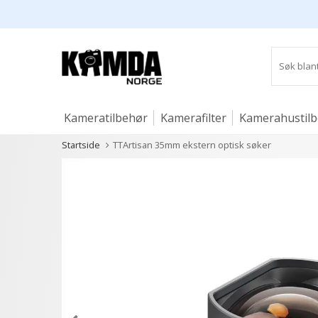
Kameratilbehør
Kamerafilter
Kamerahustil
Startside
TTArtisan 35mm ekstern optisk søker
Studio og lys