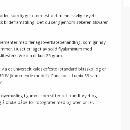
dden som ligger nærmest det menneskelige øyets
sk bildeframstilling. Det du ser gjennom søkeren tilsvarer
elementer med flerlagsoverflatebehandling, som gir høy
rammer. Huset er laget av solid flyaluminium med
litesterk. Vekten er kun 25 gram.
ia et universelt kaldskofeste (standard blitssko) og er
, GR IV (kommende modell), Panasonic Lumix S9 samt
r.
 øyemusling i gummi som sitter tett rundt øyet og
g å bruke både for fotografer med og uten briller.