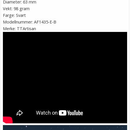
Diameter: 63 mm
Vekt: 98 gram
Farge: Svart
Modellnummer: AF1435-E-B
Merke: TTArtisan