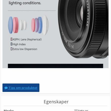
Tips om produktet
Egenskaper
Merke
TTArtisan