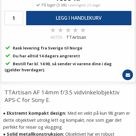
På lager (3 stk)
Leveringstid: 2-5 dager
LEGG I HANDLEKURV
★
★
★
★
★
40755 -
TTArtisan
Rask levering fra Sverige til Norge
Du har alltid 14 dagers angrerett
Bestill før kl. 14:00, så sender vi varene dine i dag
(gjelder hverdager).
TTArtisan AF 14mm f/3.5 vidvinkelobjektiv
APS-C for Sony E.
●
Ekstremt kompakt design:
Med en vekt på kun 98 gram er
dette objektivet utrolig lett og kompakt, noe som gjør det
perfekt for reiser og vlogging.
●
Solid metallkonstruksjon:
Objektivet har en robust