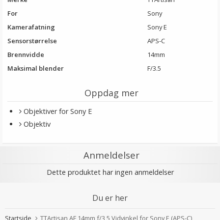
For
Sony
Kamerafatning
Sony E
Sensorstørrelse
APS-C
Brennvidde
14mm
Maksimal blender
F/3.5
Oppdag mer
Objektiver for Sony E
Objektiv
Anmeldelser
Dette produktet har ingen anmeldelser
Du er her
Startside
TTArtisan AF 14mm f/3,5 Vidvinkel for Sony E (APS-C)