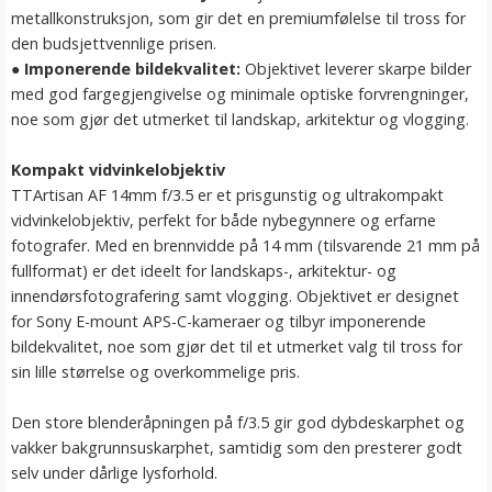
metallkonstruksjon, som gir det en premiumfølelse til tross for
den budsjettvennlige prisen.
●
Imponerende bildekvalitet:
Objektivet leverer skarpe bilder
med god fargegjengivelse og minimale optiske forvrengninger,
noe som gjør det utmerket til landskap, arkitektur og vlogging.
Kompakt vidvinkelobjektiv
TTArtisan AF 14mm f/3.5 er et prisgunstig og ultrakompakt
vidvinkelobjektiv, perfekt for både nybegynnere og erfarne
fotografer. Med en brennvidde på 14 mm (tilsvarende 21 mm på
fullformat) er det ideelt for landskaps-, arkitektur- og
innendørsfotografering samt vlogging. Objektivet er designet
for Sony E-mount APS-C-kameraer og tilbyr imponerende
bildekvalitet, noe som gjør det til et utmerket valg til tross for
sin lille størrelse og overkommelige pris.
Den store blenderåpningen på f/3.5 gir god dybdeskarphet og
vakker bakgrunnsuskarphet, samtidig som den presterer godt
selv under dårlige lysforhold.