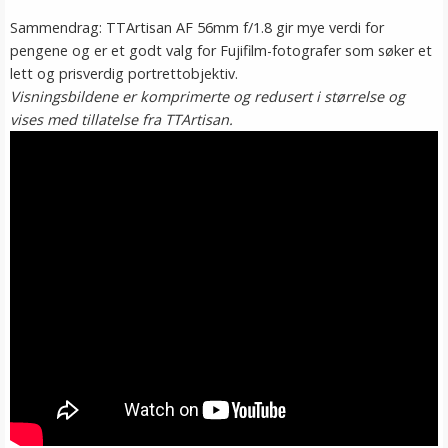
Sammendrag: TTArtisan AF 56mm f/1.8 gir mye verdi for
pengene og er et godt valg for Fujifilm-fotografer som søker et
lett og prisverdig portrettobjektiv.
Visningsbildene er komprimerte og redusert i størrelse og
vises med tillatelse fra TTArtisan.