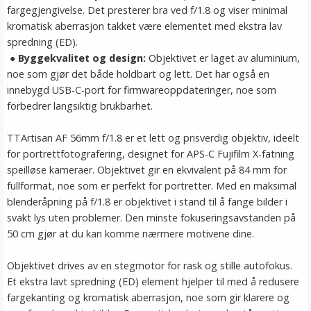
fargegjengivelse. Det presterer bra ved f/1.8 og viser minimal
kromatisk aberrasjon takket være elementet med ekstra lav
spredning (ED).
●
Byggekvalitet og design:
Objektivet er laget av aluminium,
noe som gjør det både holdbart og lett. Det har også en
innebygd USB-C-port for firmwareoppdateringer, noe som
forbedrer langsiktig brukbarhet​.
TTArtisan AF 56mm f/1.8 er et lett og prisverdig objektiv, ideelt
for portrettfotografering, designet for APS-C Fujifilm X-fatning
speilløse kameraer. Objektivet gir en ekvivalent på 84 mm for
fullformat, noe som er perfekt for portretter. Med en maksimal
blenderåpning på f/1.8 er objektivet i stand til å fange bilder i
svakt lys uten problemer. Den minste fokuseringsavstanden på
50 cm gjør at du kan komme nærmere motivene dine.
Objektivet drives av en stegmotor for rask og stille autofokus.
Et ekstra lavt spredning (ED) element hjelper til med å redusere
fargekanting og kromatisk aberrasjon, noe som gir klarere og