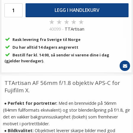
LEGG I HANDLEKURV
★
★
★
★
★
40099 -
TTArtisan
Rask levering fra Sverige til Norge
Du har alltid 14 dagers angrerett
Bestill før kl. 14:00, så sender vi varene dine i dag
(gjelder hverdager).
TTArtisan AF 56mm f/1.8 objektiv APS-C for
Fujifilm X.
●
Perfekt for portretter:
Med en brennvidde på 56mm
(84mm fullformats ekvivalent) og stor blenderåpning på f/1.8, gir
det en vakker bakgrunnsuskarphet (bokeh) som fremhever
motivet i portrettbilder.
●
Bildkvalitet:
Objektivet leverer skarpe bilder med god