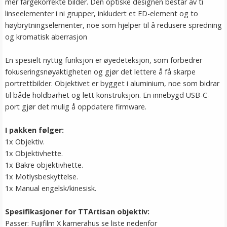
mer fargekorrekte bilder. Den optiske designen består av ti
linseelementer i ni grupper, inkludert et ED-element og to
høybrytningselementer, noe som hjelper til å redusere spredning
og kromatisk aberrasjon​
En spesielt nyttig funksjon er øyedeteksjon, som forbedrer
fokuseringsnøyaktigheten og gjør det lettere å få skarpe
portrettbilder. Objektivet er bygget i aluminium, noe som bidrar
til både holdbarhet og lett konstruksjon. En innebygd USB-C-
port gjør det mulig å oppdatere firmware​.
I pakken følger:
1x Objektiv.
1x Objektivhette.
1x Bakre objektivhette.
1x Motlysbeskyttelse.
1x Manual engelsk/kinesisk.
Spesifikasjoner for TTArtisan objektiv:
Passer: Fujifilm X kamerahus se liste nedenfor