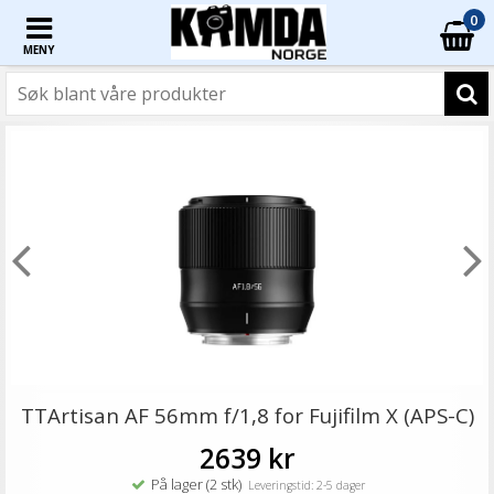
0
MENY
TTArtisan AF 56mm f/1,8 for Fujifilm X (APS-C)
2639 kr
På lager (2 stk)
Leveringstid: 2-5 dager