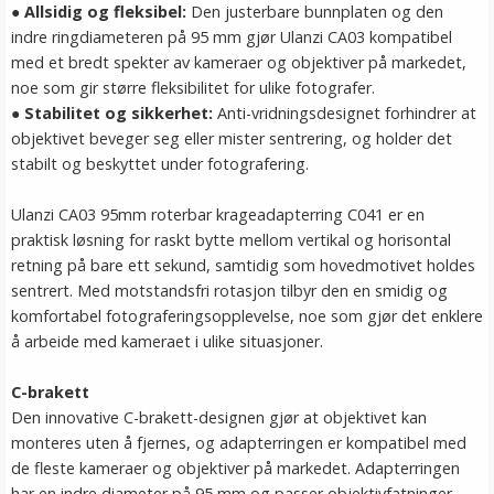
●
Allsidig og fleksibel:
Den justerbare bunnplaten og den
indre ringdiameteren på 95 mm gjør Ulanzi CA03 kompatibel
med et bredt spekter av kameraer og objektiver på markedet,
noe som gir større fleksibilitet for ulike fotografer.
●
Stabilitet og sikkerhet:
Anti-vridningsdesignet forhindrer at
objektivet beveger seg eller mister sentrering, og holder det
stabilt og beskyttet under fotografering.
Ulanzi CA03 95mm roterbar krageadapterring C041 er en
praktisk løsning for raskt bytte mellom vertikal og horisontal
retning på bare ett sekund, samtidig som hovedmotivet holdes
sentrert. Med motstandsfri rotasjon tilbyr den en smidig og
komfortabel fotograferingsopplevelse, noe som gjør det enklere
å arbeide med kameraet i ulike situasjoner.
C-brakett
Den innovative C-brakett-designen gjør at objektivet kan
monteres uten å fjernes, og adapterringen er kompatibel med
de fleste kameraer og objektiver på markedet. Adapterringen
har en indre diameter på 95 mm og passer objektivfatninger