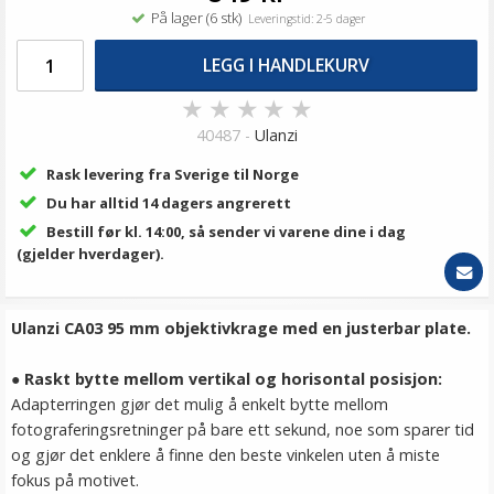
På lager (6 stk)
Leveringstid: 2-5 dager
LEGG I HANDLEKURV
★
★
★
★
★
40487 -
Ulanzi
Rask levering fra Sverige til Norge
Du har alltid 14 dagers angrerett
Bestill før kl. 14:00, så sender vi varene dine i dag
(gjelder hverdager).
Ulanzi CA03 95 mm objektivkrage med en justerbar plate.
●
Raskt bytte mellom vertikal og horisontal posisjon:
Adapterringen gjør det mulig å enkelt bytte mellom
fotograferingsretninger på bare ett sekund, noe som sparer tid
og gjør det enklere å finne den beste vinkelen uten å miste
fokus på motivet.