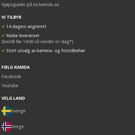
Kjøpsguider på no.kamda..se
VI TILBYR
✔
14 dagers angrerett
✔
Raske leveranser
(bestill før 14:00 så sender vi i dag*)
✔
Stort utvalg av kamera- og fototilbehør
FØLG KAMDA
Facebook
Youtube
VELG LAND
Sverige
Norge