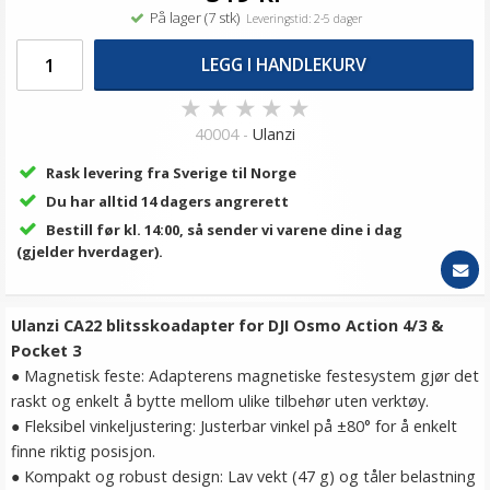
På lager (7 stk)
Leveringstid: 2-5 dager
LEGG I HANDLEKURV
★
★
★
★
★
40004 -
Ulanzi
Rask levering fra Sverige til Norge
Du har alltid 14 dagers angrerett
Bestill før kl. 14:00, så sender vi varene dine i dag
(gjelder hverdager).
Ulanzi CA22 blitsskoadapter for DJI Osmo Action 4/3 &
Pocket 3
● Magnetisk feste: Adapterens magnetiske festesystem gjør det
raskt og enkelt å bytte mellom ulike tilbehør uten verktøy.
● Fleksibel vinkeljustering: Justerbar vinkel på ±80° for å enkelt
finne riktig posisjon.
● Kompakt og robust design: Lav vekt (47 g) og tåler belastning