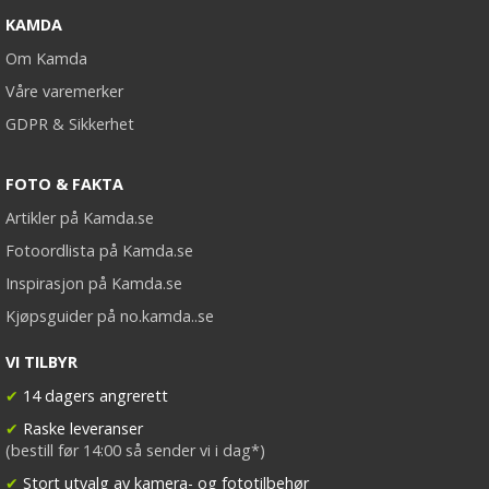
KAMDA
Om Kamda
Våre varemerker
GDPR & Sikkerhet
FOTO & FAKTA
Artikler på Kamda.se
Fotoordlista på Kamda.se
Inspirasjon på Kamda.se
Kjøpsguider på no.kamda..se
VI TILBYR
✔
14 dagers angrerett
✔
Raske leveranser
(bestill før 14:00 så sender vi i dag*)
✔
Stort utvalg av kamera- og fototilbehør