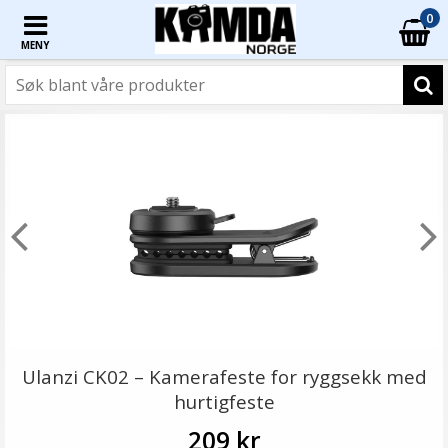
0
MENY
Ulanzi CK02 – Kamerafeste for ryggsekk med
hurtigfeste
209 kr