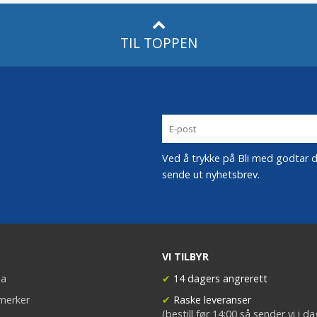
TIL TOPPEN
Ved å trykke på Bli med godtar du
sende ut nyhetsbrev.
VI TILBYR
a
✔
14 dagers angrerett
merker
✔
Raske leveranser
(bestill før 14:00 så sender vi i d