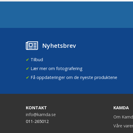
Nyhetsbrev
✔
Tilbud
✔
Lær mer om fotografering
✔
Få oppdateringer om de nyeste produktene
KONTAKT
KAMDA
info@kamda.se
Om Kamd
011-265012
Våre vare