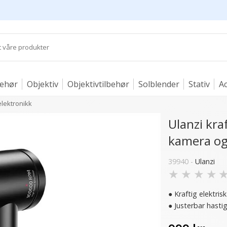
behør
Objektiv
Objektivtilbehør
Solblender
Stativ
Ac
elektronikk
Ulanzi kraf
kamera og
39940 -
Ulanzi
★
★
★
★
● Kraftig elektris
● Justerbar hast