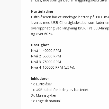
smuss, noe som gir bedre rengjøringsresultater.
Hurtiglading
Luftblåseren har et innebygd batteri på 1100 mA
leveres med USB-C hurtigladekabel som lader enh
overoppheting ved langvarig bruk. Tre LED-lamp
og over 60 %.
Hastighet
Nivå 1: 40000 RPM.
Nivå 2: 55000 RPM.
Nivå 3: 75000 RPM.
Nivå 4: 100000 RPM (±5 %).
Inkluderer
1x Luftblåser
1x USB-kabel for lading av batteriet
3x Munnstykker
1x Engelsk manual