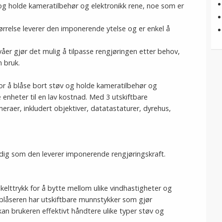
 og holde kameratilbehør og elektronikk rene, noe som er
ørrelse leverer den imponerende ytelse og er enkel å
åer gjør det mulig å tilpasse rengjøringen etter behov,
 bruk.
 for å blåse bort støv og holde kameratilbehør og
e enheter til en lav kostnad. Med 3 utskiftbare
eraer, inkludert objektiver, datatastaturer, dyrehus,
idig som den leverer imponerende rengjøringskraft.
elttrykk for å bytte mellom ulike vindhastigheter og
ftblåseren har utskiftbare munnstykker som gjør
kan brukeren effektivt håndtere ulike typer støv og