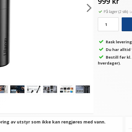
999 kr
På lager (2 stk)
Le
Rask levering
Du har alltid
Bestill før kl
hverdager).
gjøring av utstyr som ikke kan rengjøres med vann.