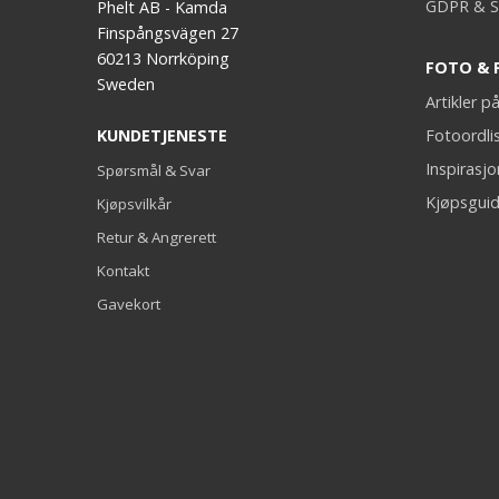
GDPR & S
Phelt AB - Kamda
Finspångsvägen 27
60213 Norrköping
FOTO & 
Sweden
Artikler 
KUNDETJENESTE
Fotoordli
Inspirasj
Spørsmål & Svar
Kjøpsguid
Kjøpsvilkår
Retur & Angrerett
Kontakt
Gavekort