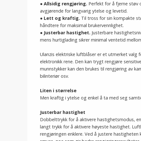
● Allsidig rengjøring.
Perfekt for å fjerne støv
avgjørende for langvarig ytelse og levetid.
● Lett og kraftig.
Til tross for sin kompakte st
håndtere for maksimal brukervennlighet.
● Justerbar hastighet.
Justerbare hastighetsniv
mens hurtiglading sikrer minimal ventetid mellom
Ulanzis elektriske luftblåser er et utmerket valg
elektronikk rene. Den kan trygt rengjøre sensitiv
munnstykker kan den brukes til rengjøring av kam
bilinteriør osv.
Liten i størrelse
Men kraftig i ytelse og enkel å ta med seg samt
Justerbar hastighet
Dobbelttrykk for å aktivere hastighetsmodus, enk
langt trykk for å aktivere høyeste hastighet. Lu
rengjøringen enklere. Ved å justere hastigheten 