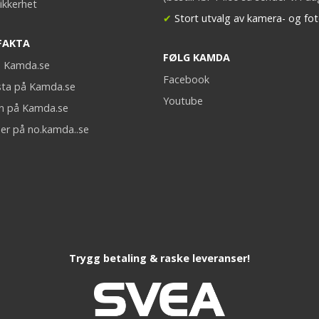
ikkerhet
✔
Stort utvalg av kamera- og fot
FAKTA
FØLG KAMDA
på Kamda.se
Facebook
sta på Kamda.se
Youtube
on på Kamda.se
er på no.kamda..se
Trygg betaling & raske leveranser!