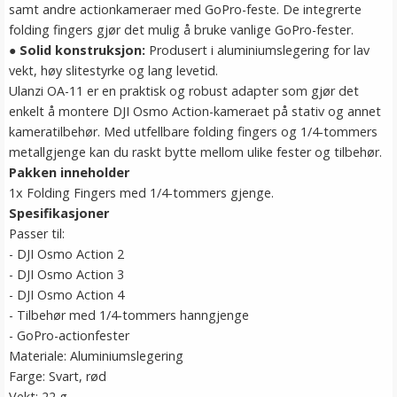
samt andre actionkameraer med GoPro-feste. De integrerte
folding fingers gjør det mulig å bruke vanlige GoPro-fester.
● Solid konstruksjon:
Produsert i aluminiumslegering for lav
vekt, høy slitestyrke og lang levetid.
Ulanzi OA-11 er en praktisk og robust adapter som gjør det
enkelt å montere DJI Osmo Action-kameraet på stativ og annet
kameratilbehør. Med utfellbare folding fingers og 1/4-tommers
metallgjenge kan du raskt bytte mellom ulike fester og tilbehør.
Pakken inneholder
1x Folding Fingers med 1/4-tommers gjenge.
Spesifikasjoner
Passer til:
- DJI Osmo Action 2
- DJI Osmo Action 3
- DJI Osmo Action 4
- Tilbehør med 1/4-tommers hanngjenge
- GoPro-actionfester
Materiale: Aluminiumslegering
Farge: Svart, rød
Vekt: 22 g