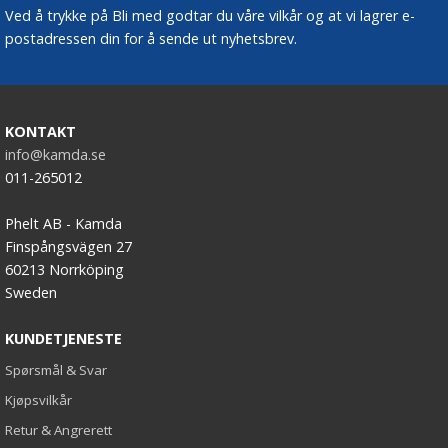
Ved å trykke på Bli med godtar du våre vilkår og at vi lagrer e-
postadressen din for å sende ut nyhetsbrev.
KONTAKT
info@kamda.se
011-265012
Phelt AB - Kamda
Finspångsvägen 27
60213 Norrköping
Sweden
KUNDETJENESTE
Spørsmål & Svar
Kjøpsvilkår
Retur & Angrerett