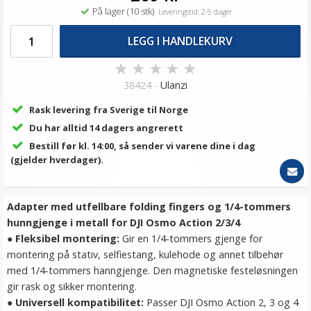
På lager (10 stk)
Leveringstid: 2-5 dager
LEGG I HANDLEKURV
★
★
★
★
★
38424 -
Ulanzi
Rask levering fra Sverige til Norge
Du har alltid 14 dagers angrerett
Bestill før kl. 14:00, så sender vi varene dine i dag
(gjelder hverdager).
Adapter med utfellbare folding fingers og 1/4-tommers
hunngjenge i metall for DJI Osmo Action 2/3/4
● Fleksibel montering:
Gir en 1/4-tommers gjenge for
montering på stativ, selfiestang, kulehode og annet tilbehør
med 1/4-tommers hanngjenge. Den magnetiske festeløsningen
gir rask og sikker montering.
● Universell kompatibilitet:
Passer DJI Osmo Action 2, 3 og 4