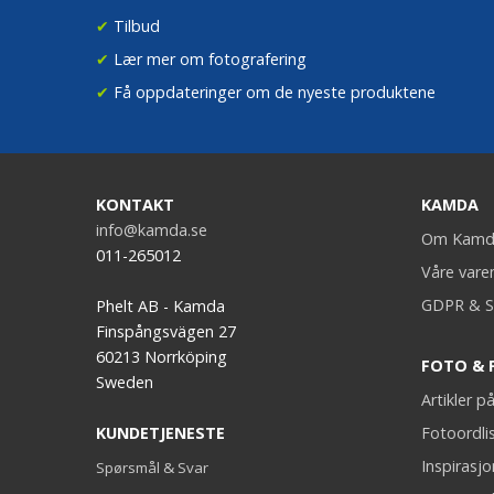
✔
Tilbud
✔
Lær mer om fotografering
✔
Få oppdateringer om de nyeste produktene
KONTAKT
KAMDA
info@kamda.se
Om Kamd
011-265012
Våre vare
GDPR & S
Phelt AB - Kamda
Finspångsvägen 27
60213 Norrköping
FOTO & 
Sweden
Artikler 
KUNDETJENESTE
Fotoordli
Inspirasj
Spørsmål & Svar