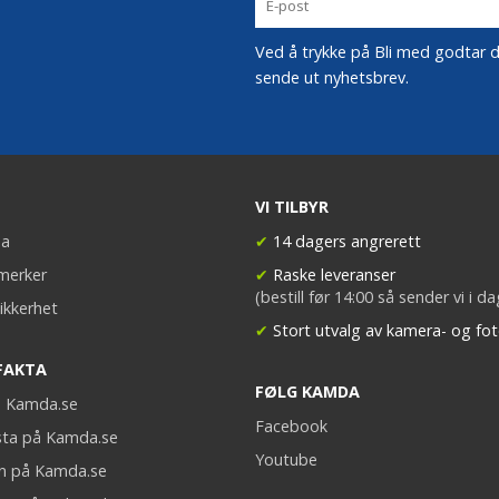
Ved å trykke på Bli med godtar du
sende ut nyhetsbrev.
VI TILBYR
a
✔
14 dagers angrerett
merker
✔
Raske leveranser
(bestill før 14:00 så sender vi i d
ikkerhet
✔
Stort utvalg av kamera- og fot
FAKTA
FØLG KAMDA
på Kamda.se
Facebook
sta på Kamda.se
Youtube
on på Kamda.se