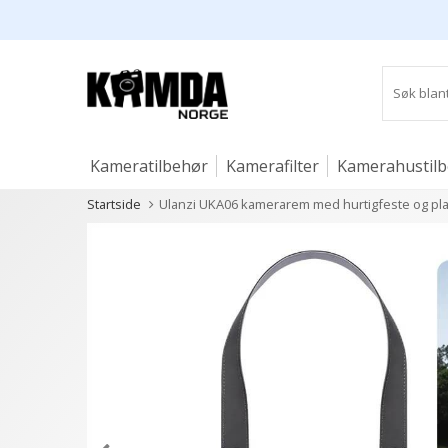
Kameratilbehør
Kamerafilter
Kamerahustil
Startside
Ulanzi UKA06 kamerarem med hurtigfeste og pl
Studio og lys