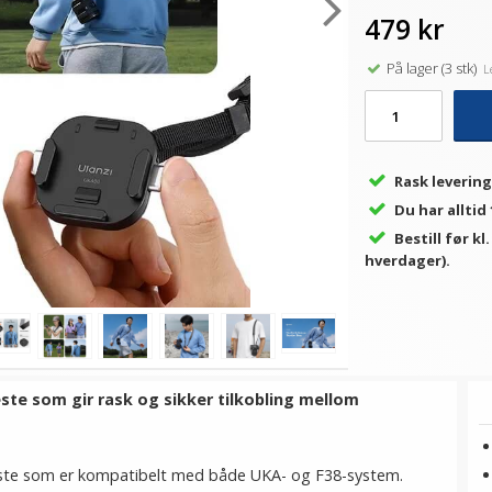
479 kr
På lager (3 stk)
Le
Rask levering
Du har alltid
Bestill før kl
hverdager).
ste som gir rask og sikker tilkobling mellom
feste som er kompatibelt med både UKA- og F38-system.