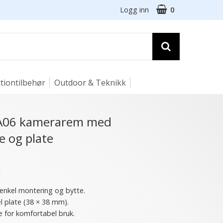
Logg inn
0
tiontilbehør
Outdoor & Teknikk
KA06 kamerarem med
e og plate
★
 enkel montering og bytte.
l plate (38 × 38 mm).
e for komfortabel bruk.