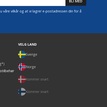
 våre vilkår og at vi lagrer e-postadressen din for å
VELG LAND
Sverige
ag*)
Norge
otilbehør
Kommer snart
Kommer snart