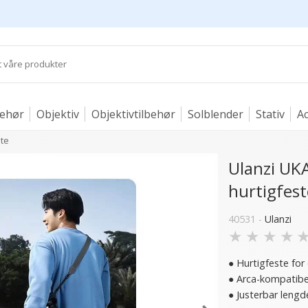
behør
Objektiv
Objektivtilbehør
Solblender
Stativ
Ac
ate
Ulanzi U
hurtigfest
40531 -
Ulanzi
★
★
★
★
● Hurtigfeste for
● Arca-kompatibe
● Justerbar lengd