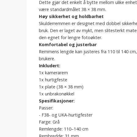
Dette gjør det enkelt å bytte mellom ulike enhe
være standardmålet 38 × 38 mm.
Høy sikkerhet og holdbarhet
Skulderremmen er designet med dobbel sikkerhet
bruk. Den er laget av mykt, men slitesterkt mat
den egnet for lengre fotoøkter.
Komfortabel og justerbar
Remmens lengde kan justeres fra 110 til 140 cm
brukere.
Inkludert:
1x kamerarem
1x hurtigfeste
1x plate (38 × 38 mm)
1x unbrakonøkkel
Spesifikasjoner:
Passer:
- F38- og UKA-hurtigfester
Farge: Grå
Remlengde: 110–140 cm
Rembredde: 31 mm