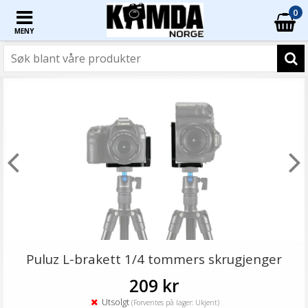
0
MENY
Puluz L-brakett 1/4 tommers skrugjenger
209 kr
Utsolgt
(Forventes på lager: Ukjent)