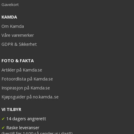
Gavekort
KAMDA
Om Kamda
Våre varemerker
GDPR & Sikkerhet
FOTO & FAKTA
Artikler på Kamda.se
Fotoordlista på Kamda.se
Inspirasjon på Kamda.se
Kjøpsguider på no.kamda..se
VI TILBYR
✔
14 dagers angrerett
✔
Raske leveranser
(bestill før 14:00 så sender vi i dag*)