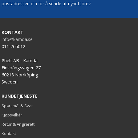
postadressen din for å sende ut nyhetsbrev.
KONTAKT
info@kamda.se
011-265012
Phelt AB - Kamda
Finspångsvägen 27
60213 Norrköping
Sweden
KUNDETJENESTE
Spørsmål & Svar
Kjøpsvilkår
Retur & Angrerett
Kontakt