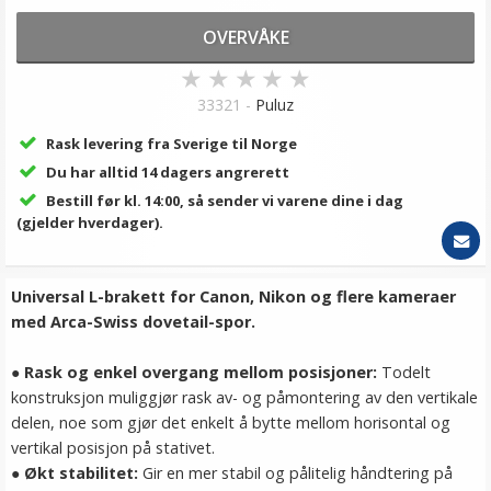
OVERVÅKE
★
★
★
★
★
33321 -
Puluz
Rask levering fra Sverige til Norge
Du har alltid 14 dagers angrerett
Bestill før kl. 14:00, så sender vi varene dine i dag
(gjelder hverdager).
Universal L-brakett for Canon, Nikon og flere kameraer
med Arca-Swiss dovetail-spor.
● Rask og enkel overgang mellom posisjoner:
Todelt
konstruksjon muliggjør rask av- og påmontering av den vertikale
delen, noe som gjør det enkelt å bytte mellom horisontal og
vertikal posisjon på stativet.
●
Økt stabilitet:
Gir en mer stabil og pålitelig håndtering på