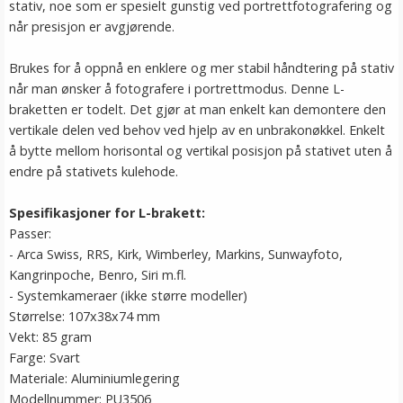
stativ, noe som er spesielt gunstig ved portrettfotografering og
når presisjon er avgjørende.
Brukes for å oppnå en enklere og mer stabil håndtering på stativ
når man ønsker å fotografere i portrettmodus. Denne L-
braketten er todelt. Det gjør at man enkelt kan demontere den
vertikale delen ved behov ved hjelp av en unbrakonøkkel. Enkelt
å bytte mellom horisontal og vertikal posisjon på stativet uten å
endre på stativets kulehode.
Spesifikasjoner for
L-brakett
:
Passer:
- Arca Swiss, RRS, Kirk, Wimberley, Markins, Sunwayfoto,
Kangrinpoche, Benro, Siri m.fl.
- Systemkameraer (ikke større modeller)
Størrelse: 107x38x74 mm
Vekt: 85 gram
Farge: Svart
Materiale: Aluminiumlegering
Modellnummer: PU3506