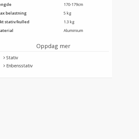
engde
170-179cm
ax belastning
5 kg
kt stativ/kulled
1.3 kg
aterial
Aluminium
Oppdag mer
Stativ
Enbensstativ