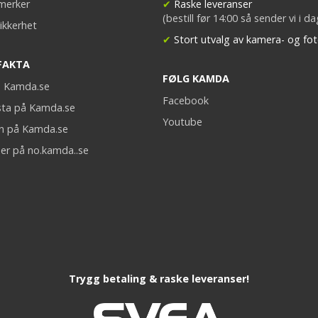
merker
✔
Raske leveranser
(bestill før 14:00 så sender vi i d
ikkerhet
✔
Stort utvalg av kamera- og fot
FAKTA
FØLG KAMDA
på Kamda.se
Facebook
sta på Kamda.se
Youtube
on på Kamda.se
er på no.kamda..se
Trygg betaling & raske leveranser!