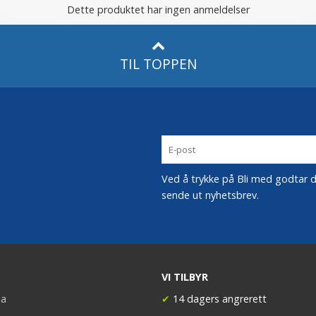
Dette produktet har ingen anmeldelser
TIL TOPPEN
Ved å trykke på Bli med godtar du
sende ut nyhetsbrev.
VI TILBYR
a
✔
14 dagers angrerett