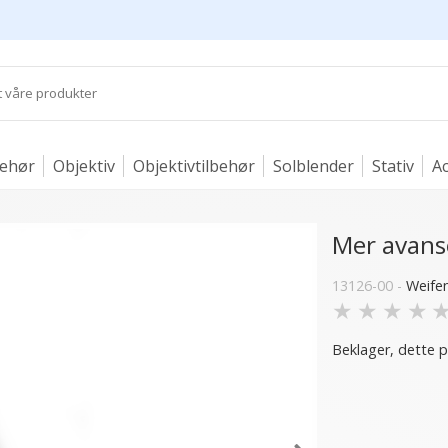
behør
Objektiv
Objektivtilbehør
Solblender
Stativ
Ac
Mer avans
13126-00 -
Weife
★
★
★
★
Beklager, dette p