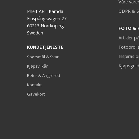
Våre vare
GDPR & S
Phelt AB - Kamda
Finspångsvägen 27
60213 Norrköping
FOTO & 
Sweden
Artikler 
KUNDETJENESTE
Fotoordli
Inspirasj
Spørsmål & Svar
Kjøpsguid
Kjøpsvilkår
Retur & Angrerett
Kontakt
Gavekort