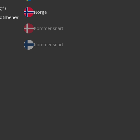
ag*)
Norge
otilbehør
Kommer snart
Kommer snart