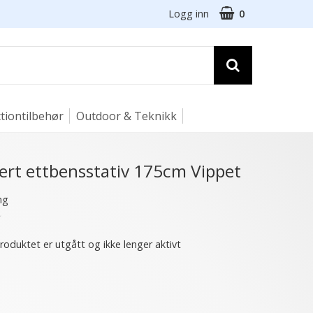
Logg inn
0
tiontilbehør
Outdoor & Teknikk
ert ettbensstativ 175cm Vippet
ng
★
roduktet er utgått og ikke lenger aktivt