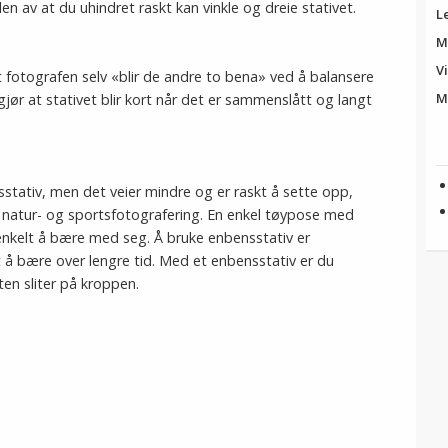
en av at du uhindret raskt kan vinkle og dreie stativet.
L
M
Vi
 fotografen selv «blir de andre to bena» ved å balansere
M
 gjør at stativet blir kort når det er sammenslått og langt
nsstativ, men det veier mindre og er raskt å sette opp,
 natur- og sportsfotografering. En enkel tøypose med
nkelt å bære med seg. Å bruke enbensstativ er
 å bære over lengre tid. Med et enbensstativ er du
ten sliter på kroppen.