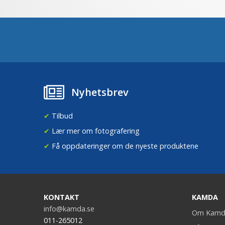
Nyhetsbrev
✔
Tilbud
✔
Lær mer om fotografering
✔
Få oppdateringer om de nyeste produktene
KONTAKT
KAMDA
info@kamda.se
Om Kamd
011-265012