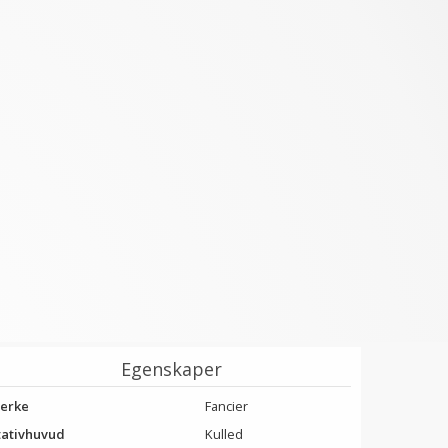
Egenskaper
erke
Fancier
tativhuvud
Kulled