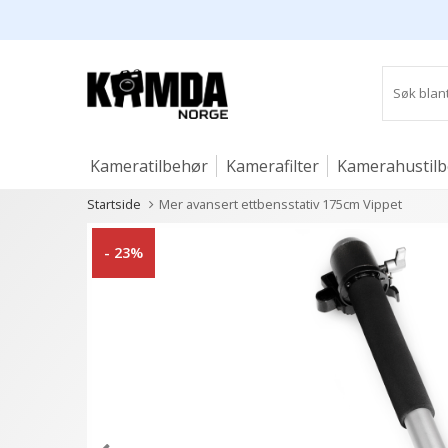
Kameratilbehør
Kamerafilter
Kamerahustil
Startside
Mer avansert ettbensstativ 175cm Vippet
Studio og lys
- 23%